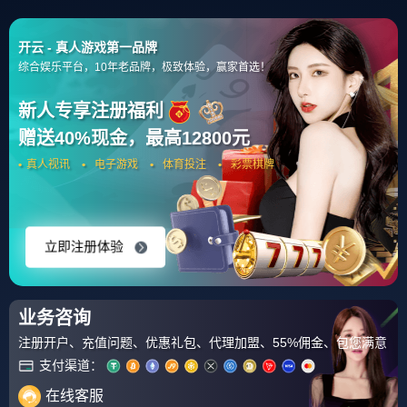
当前位置：
首页
>
NBA
开云电竞在线-全球极限漂流公开赛，水上
激流狂飙梦想启航，全球漂流23
全球极限漂流公开赛，水上激流狂飙梦想启航
极限漂流作为一项挑战极限、突破自我的水上
运动，近年来吸引了全球大量冒险者和体育爱
admin
2025-10-30
好者的...
开云体育中国官网-全国青少年篮球联盟联
赛精彩纷呈，赛场火热，全国青少年篮球
全国青少年篮球联盟联赛精彩纷呈，赛场火热
公开赛
全国青少年篮球联盟联赛（以下简称“联赛”）已
逐渐成为国内篮球体育发展中的重要赛事之
admin
2025-10-30
一。...
开云综合服务-“高速飘逸”——车手漂移技