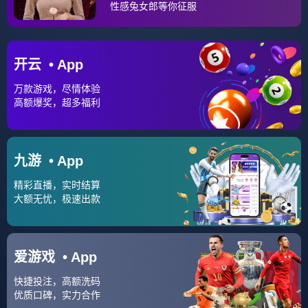
取胜无悬念_，nba 锡安
锡安统治内线，鹈鹕取胜无悬念 引言：内线统
治力的关键性 在现代篮球比赛中，内线的统治
力一直是决定比赛走向的重要因素之一。无论
admin
2025-10-22
是得...
开云入口-_野外生存挑战赛：运动与自然
的极限考验_，野外生存大挑战全集
野外生存挑战赛：运动与自然的极限考验 在现
代社会中，生存挑战赛已经从传统的竞技项目
发展成了一项融合运动、自然挑战与心理极限
admin
2025-10-22
的多元...
开yun体育-_野外探索与追逐：勇者的荒
野旅行_，荒野探险之旅
野外探索与追逐：勇者的荒野旅行 引言：勇者
的精神与野外探索的魅力 在现代社会中，随着
科技和便利的进步，人们的生活逐渐变得舒适
admin
2025-10-22
和依...
开云集团中国官网-_酷炫霓虹滑板：城市