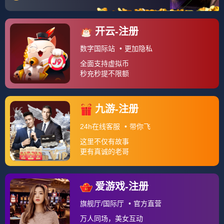
巧大公开，高速漂移视频
“高速飘逸”——车手漂移技巧大公开 高速漂移
作为一种极限驾驶技巧，不仅要求车手拥有卓
越的操控能力，还需要对车辆性能和物理原理
admin
2025-10-25
有深...
开云官网入口-“历史瞬间：NBA曾经让人
心跳的经典战役”，nba历史名场面
历史瞬间：NBA曾经让人心跳的经典战役 篮
球，作为全球最受欢迎的体育项目之一，其赛
事精彩纷呈，常常让球迷们激动不已。NBA，
admin
2025-10-22
作为...
开云体育入口-_魔术队全队奋战，迎来季
后赛希望_，魔术队2020
魔术队全队奋战，迎来季后赛希望 随着NBA赛
季的不断推进，奥兰多魔术队的表现逐渐引起
了球迷们的关注。从赛季初的低迷状态到如今
admin
2025-10-22
的崭...
开云体育网站入口-_锡安统治内线，鹈鹕