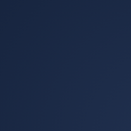
三、数据支撑的洞察：观众
要真正把握冲线瞬间的气氛变化，必须借助量
往引发观众行为的“峰值”模式：现场噪音水
升，且二次传播率高。这些量化信号不仅反映
备进行现场互动、更多观众在赛后转向线上平
体可以监测冲线时段的实时热度、用户留存、
与传播策略。九游APP等工具提供的实时数
为持续的用户参与路径，形成“情绪–行为–
线瞬间的情绪高点若与贯穿全场的叙事脉络相
四、媒体叙事与品牌曝光：
冲线瞬间不仅是赛事实时的情感节点，也是媒