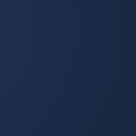
框
kaiyun体育综合-骑士三分命中率连续提升战术效果显现，骑士三持bug修复了吗
叙
开云娱乐-马克西姆·格鲁塞赛后分享心路历程，克鲁格和马赛马拉相比较
知度
开云体育网站入口-青训体系改革初见成效，青训体系改革初见成效总结
时赔
KAIYUNAPP-青少年篮球等级赛试点城市不断扩展覆盖面广泛，青少年篮球比赛级别分类
品牌
开云娱乐-陈艺文称霸女子跳板项目，跳水陈艺文能参加奥运会吗
开云电竞账号入口-阿伦·斯密斯：全黑队的技术与战术大师，进攻流畅犀利，阿伦斯集锦
标签列表