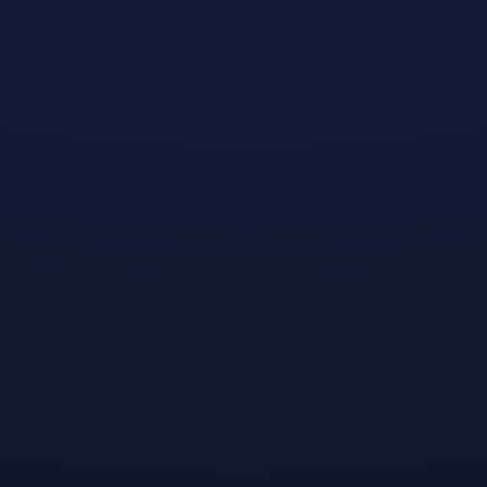
数据与竞猜平台可以通过以下要点实现持续提升：把握情感峰值的
升观众的理解与参与、以及在赛后通过深度解读与二次传播巩固记
画像更为精准，赛事的情感经济将继续扩展，观众的参与路径也将
爱体育与赛事竞猜的读者，建议积极探索九游体育官网与九游APP提供
参与到未来的赛事热潮中，体验从现场到线上再到社群的全链路情
线、热度分布及转化路径，欢迎访问九游体育官网，获取最新的数
请我喝杯咖啡~
(中国)官方网站 - KAIYUN ESPORTS，如有疑问，请联系我们。
BA/143.html