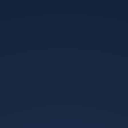
及叙事节奏的优化，来提升整场比赛的情感深度与记忆点。