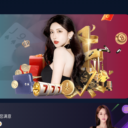
NBA
中国足球
中国篮球
电竞资讯
瞬间点燃全场气氛，英国队比赛
97
气氛的
开云官网-公牛队迎来重要胜利，士气
云-湖人队迎战强敌，誓夺未来胜利
情感爆发与
席的情绪像被点火的火花般瞬间升温。这不是
Kaiyun中国官网-马刺