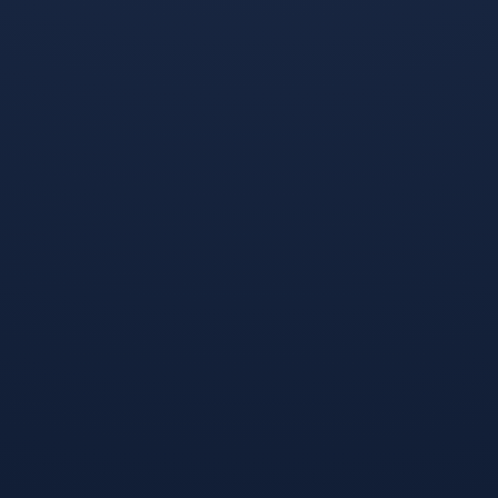
游体育的数据支撑下，能够被转化为可操作的推广策略与赛事前后
增长潜力。
事组织、媒体传播与用户端提升氛围与参与度
保冲线时的场景与信息传递在全渠道保持一致。利用九游体育官网的实时
计观众互动的入口，如现场投票、竞猜贴士、观众心情地图等。
，最大化冲线瞬间的情绪放大效果。设置统一的口号钩子与队伍符号，在
承办方、品牌合作方共同设计场地互动区，延伸冲线热度。
再分享素材（慢镜头、关键动作、情感特写、高能解说段落），并通过九
媒热度与舆情走势，及时调整后续内容节奏，提升二次曝光率与口碑。
强用户留存，结合在线竞猜、实时报价与赛事分析，提供一体化的用户体
，形成“观看-下注-讨论”的综合参与路径，提升转化率与复购意愿。
彩类活动合规、透明，提供清晰的风险提示与自我限制工具，维护品牌形
冲线情感点，驱动持续参与
情感传导、场域声场、叙事传播与数据驱动运营共同作用的结果。