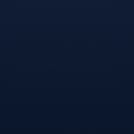
用。通过加强赛事信息的传播和球迷互动，平台不仅可以为球
迷提供更好的观赛体验，还能为女足赛事的普及和发展贡献力
量。相信随着女足赛事的不断发展，中国女足将在国际舞台上
迎来更多的机会和挑战。
总而言之，中国女足在本届亚洲杯预选赛中的表现令人骄傲，
但这只是她们征战更高舞台的开始。未来的路仍然充满挑战，
但也充满希望。
请我喝杯咖啡~
本文由admin于2025-11-05发表在开云电竞(中国)官方网站 -
KAIYUN ESPORTS，如有疑问，请联系我们。
本文链接：
http://ky-zh-kaiyunesport.com/NBA/61.html