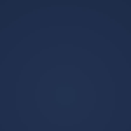
战术分析：攻防平衡与灵活应对
在本届亚洲杯预选赛中，中国女足展现出了优秀的攻防平衡能
力。球队的进攻战术不仅注重速度与突破，还善于利用定位球
等战术进行进攻。无论是在面对防守强悍的对手时，还是在优
势情况下的控球和反击，中国队都能够在不同情境下灵活应
对，确保进攻线的多点开花。