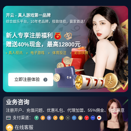
当前位置：
首页
>
NBA
> 正文
Kaiyun(中国)开云-女子足球亚洲杯预选
赛中国队晋级，女子足球亚洲杯预选赛
中国队晋级名单
admin
2025-11-05
女子足球亚洲杯预选赛：中国队晋级
分析
在女子足球的
开云官方入口-篮网队冲击更高荣耀，誓夺东部冠
军
赛场上，亚洲杯预选赛的激烈角逐为各国女足提供了展示实