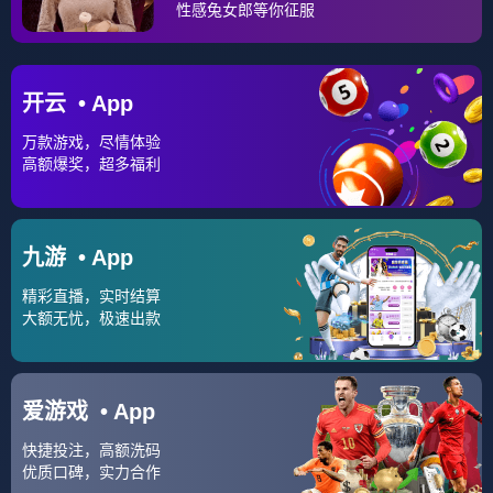
到了大幅提升。
中国队的战术安排也是晋级的关键。主教练在赛前和赛中的战
术调整得当，充分利用了球员的优势，展现了高水平的战术素
养。无论是在对阵实力较强的对手时，还是面对相对较弱的球
队，中国女足都能够在进攻和防守两端找到平衡，确保了球队
始终处于有利的竞争位置。
球员个人能力的提升与团队协作
尽管中国女足的整体战术布局十分出色，但球员的个人能力同
样为晋级提供了强有力的支持。中国队中不乏技术娴熟、实力
强劲的球员，她们在比赛中展现出了出色的个人技巧和稳定的
比赛状态。例如，核心球员在进攻端的表现非常突出，无论是
个人突破还是团队配合，球员们都能够迅速适应比赛节奏，创
造出更多进攻机会。中国队的防守体系也十分稳固，后卫线的