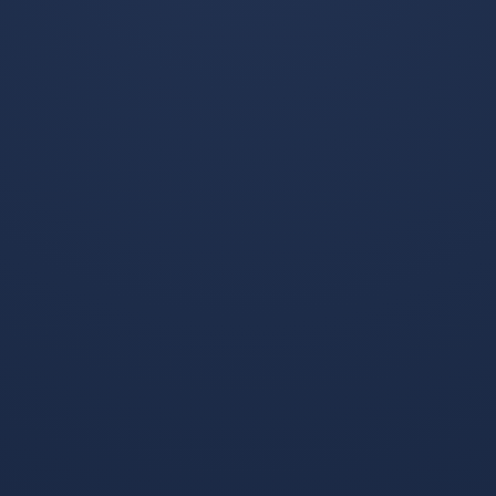
防守方面，中国女足的表现同样亮眼。在面对对方强劲的进攻
时，球队不仅仅依靠防线球员的个人能力，更通过整体防守体
系的调整，形成了良好的防守体系。特别是在比赛的关键时
刻，门将的神勇表现以及后卫线的紧密配合，确保了中国队在
面对压力时能够稳住阵脚，守住胜利的希望。