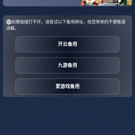
硬朗与门将的出色发挥使得对手很难突破中国队的防线。
在这样强大的个人能力加持下，球队的整体协作更显得尤为重
要。中国女足的默契配合是晋级的另一大亮点。球员们在场上
的配合流畅，彼此间的默契无需多言。教练的战术安排不仅依
赖于球员的技术能力，更在于如何让每一位球员最大限度地发
挥其优势，形成高效的团队协作。中国女足的成功正是在这一
良好的团队协作基础上实现的。