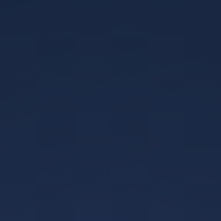
这一合作不仅代表着CBA对数据科技的重视，也标志着体育产
业在数字化、智能化方面迈出了更加坚定的步伐。对于球迷来
说，赛事的数据化呈现无疑将极大地提升观赛体验，而对于赞
助商、媒体等利益相关方而言，也意味着更精准的广告投放和
商业合作机会。
二、数据分析在体育产业中的应用现状
与前景
近年来，随着数据科学的不断进步，体育产业已经开始逐步融
入数据分析。无论是美国的NBA、欧洲的足球联赛，还是中国