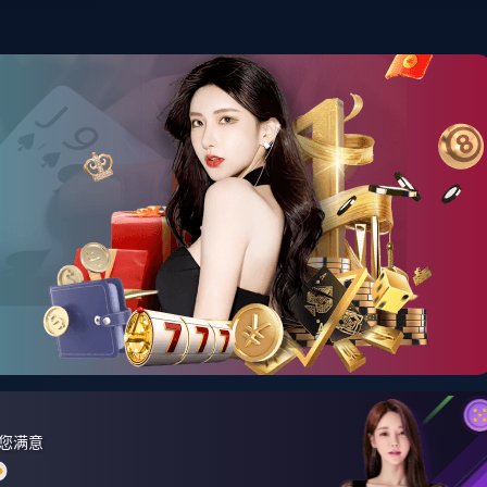
NBA
中国足球
中国篮球
电竞资讯
界合作拓展年轻用户市场，国内体育品牌应
21
轻用户为中心的
开云官网-公牛队迎来重要胜
径
会：把握时代的入口
的消费行为正在从单一的产品购买转向对“体验、共创和参与感”的持