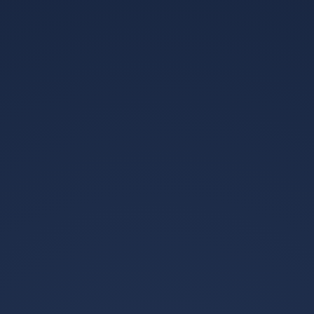
-数据-再体验”闭环：沉浸式体验产生大量行为数据，转化为精准内
体育品牌在电竞、音乐、影视等领域的跨界尝试，往往通过共同的
育品牌在电竞赛事中设立官方合作、邀请电竞选手成为品牌大使、
不仅扩展了品牌的触达场景，还通过榜样效应与社群传播提升年轻用
景的跨界活动中，充当入口与数据聚合平台，提供赛事数据、个性
合成可运营的用户生态。