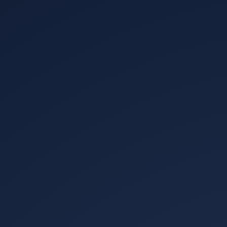
（如 perseverance、 teamwork、超越自我
爱游
提升品牌记忆点和情感粘性。
场景化体验设计：在线上以游戏化、互动式内容
等）。场景要具备可转化的商业价值，如会员制
平台选择与生态协同：不同的平台承载不同的用户
与与留存，电竞赛事与直播平台用于高强度曝光
供统一入口和数据分析能力，帮助品牌实现跨场
商业模式创新：除了传统的广告与赞助，跨界应
品、赛事票务与增值服务等，形成“内容—场景—
在执行层面，品牌应建立一个以数据驱动的跨
评估指标以及迭代优化机制。对年轻用户而言
用户意见的快速响应都会直接影响合作的口碑
三、典型案例分析：从虚拟
典型案例之一是 Nike 在 Roblox 平台上
景，结合多项互动游戏、探险和定制化内容，
核心在于：通过沉浸式的数字体验，拉近年轻