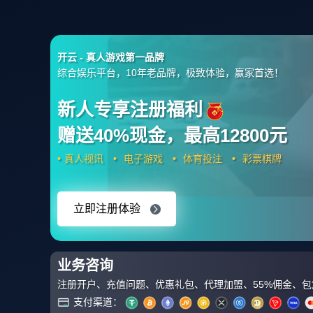
首页
体育资讯
五大联赛
当前位置：
首页
>
NBA
> 正文
开云官网入口-体育品牌跨
如何展开宣传
admin
NBA
2026-02-10
2
体育品牌跨界合作：以年
利，士气焕发
市场扩张路
一、年轻用户画像与跨界机
在数字化、社交化高度普及的今天，年轻人群