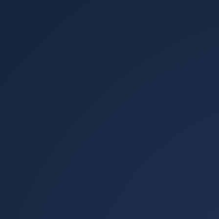
理念的认知与认同。该案例强调了跨界的“体验
与活动设计，进一步驱动更多参与。
另一个维度的案例来自横向的内容生态协同。
观与文化符号实现共识与放大效应。例如，体
流行文化IP进行联名款开发等。这样的联动
品牌的记忆点与认同感。九游体育官网在多场
荐、社区互动等能力，帮助品牌把多元内容整